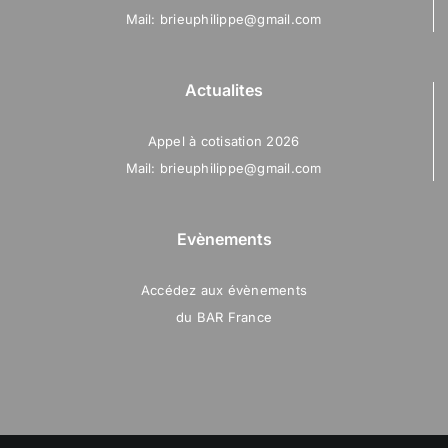
Mail: brieuphilippe@gmail.com
Actualites
Appel à cotisation 2026
Mail: brieuphilippe@gmail.com
Evènements
Accédez aux évènements
du BAR France