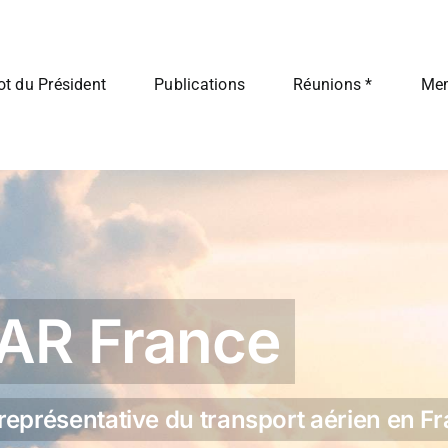
t du Président
Publications
Réunions *
Me
BAR France
 représentative du transport aérien en F